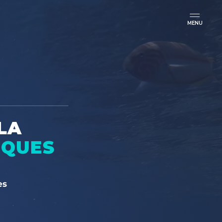
LA
IQUES
es